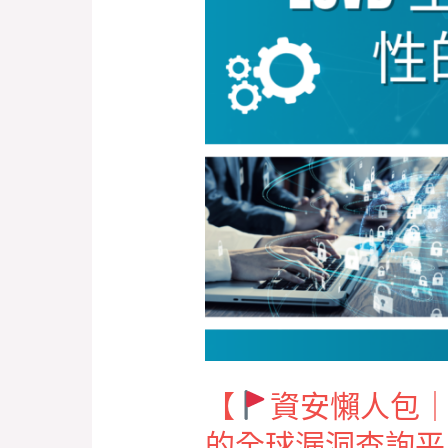
人
包
｜
歐
盟
漏
洞
資
料
庫 EUVD 上
線！
補
強 CVE 系
【
資安懶人包｜歐
統
的全球漏洞查詢
穩