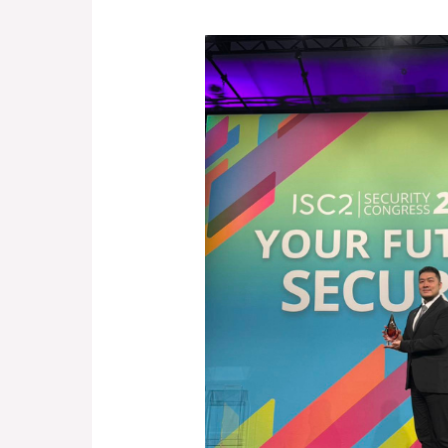
【
恭
喜
Ray
Lin
榮
獲
2025
ISC2
Rising
Star
Professional