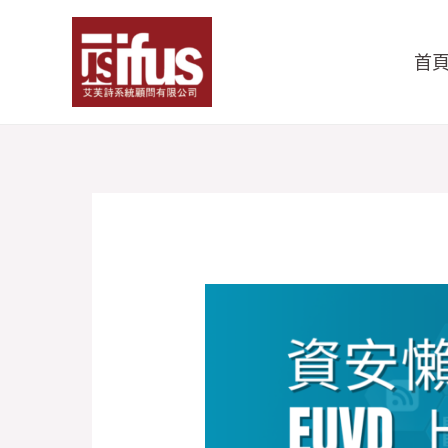
跳
至
首
主
要
內
容
【
資
安
懶