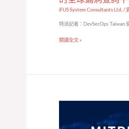
定
iFUS System Consultants Ltd.
/
性
特派記者：DevSecOps Taiwan 
的
全
閱讀全文 »
球
漏
洞
查
詢
平
台】
【
MITRE 合