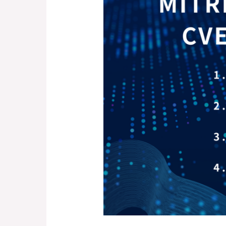
約
終
止，
CISA 啟
動
延
長，
CVE 計
畫
進
入
基
金
會
轉