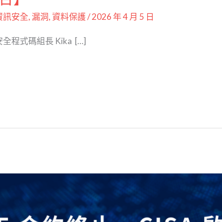
資訊安全
,
漏洞
,
資料保護
/
2026 年 4 月 5 日
安全程式碼組長 Kika […]