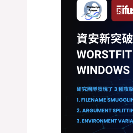
資
安
新
突
破，
台
灣
團
隊
發
現 WorstFit 攻
擊，
揭