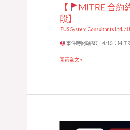
【
MITRE 合
型
段】
階
段】
iFUS System Consultants Ltd.
/
U
事件時間軸整理 4/15：MI
閱讀全文 »
【