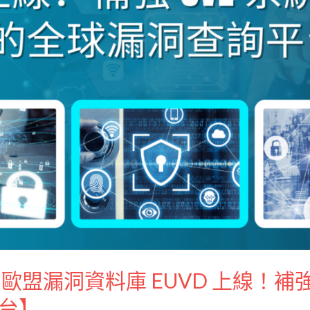
盟漏洞資料庫 EUVD 上線！補強
平台】