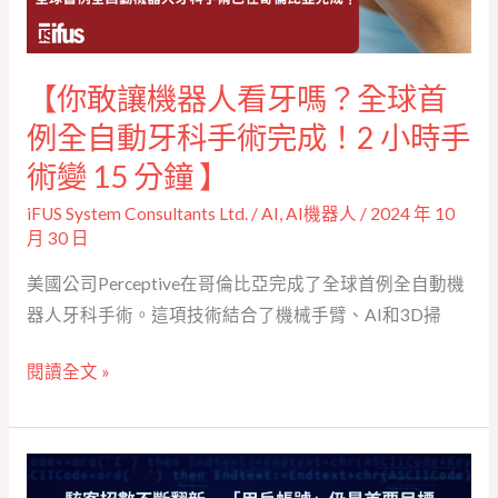
嗎？
全
球
【你敢讓機器人看牙嗎？全球首
首
例全自動牙科手術完成！2 小時手
例
全
術變 15 分鐘 】
自
iFUS System Consultants Ltd.
/
AI
,
AI機器人
/
2024 年 10
動
月 30 日
牙
美國公司Perceptive在哥倫比亞完成了全球首例全自動機
科
器人牙科手術。這項技術結合了機械手臂、AI和3D掃
手
術
閱讀全文 »
完
成！
2 小
【駭
時