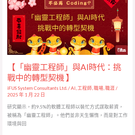
工
程
師」
與
AI
時
代：
【「幽靈工程師」與AI時代：挑
挑
戰
戰中的轉型契機 】
中
iFUS System Consultants Ltd.
/
AI
,
工程師
,
職場
,
職涯
/
的
2025 年 1 月 22 日
轉
研究顯示，約9.5%的軟體工程師以裝忙方式謀取薪資，
型
被稱為「幽靈工程師」。他們並非天生懶惰，而是對工作
契
環境與回
機 】