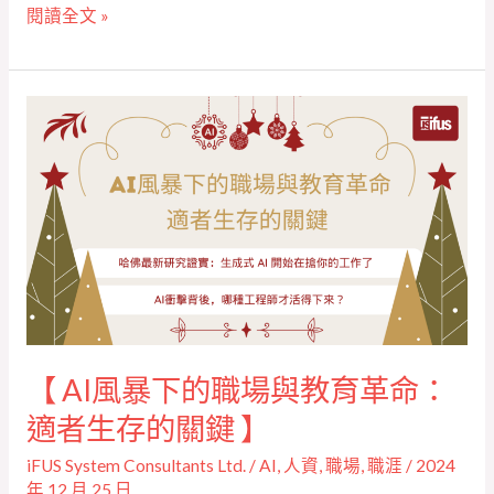
閱讀全文 »
【 AI
風
暴
下
的
職
場
與
教
【 AI風暴下的職場與教育革命：
育
革
適者生存的關鍵 】
命：
iFUS System Consultants Ltd.
/
AI
,
人資
,
職場
,
職涯
/
2024
適
年 12 月 25 日