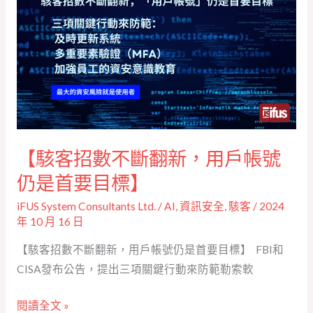
客
手
招
術
數
變 15 分
不
鐘 】
斷
翻
新，
用
【駭客招數不斷翻新，用戶帳號
戶
帳
仍是首要目標】
號
iFUS System Consultants Ltd.
/
AI
,
資訊安全
,
駭客
/
2024
仍
年 10 月 16 日
是
【駭客招數不斷翻新，用戶帳號仍是首要目標】 FBI和
首
CISA發布公告，提出三項關鍵行動來防範勒索軟
要
目
閱讀全文 »