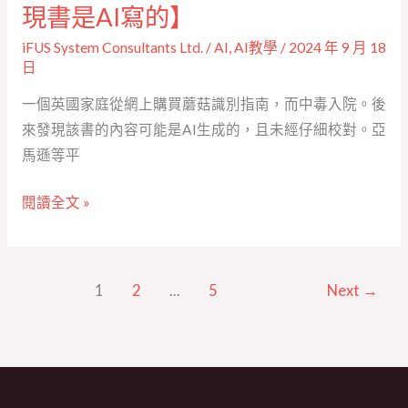
指
現書是AI寫的】
南
iFUS System Consultants Ltd.
/
AI
,
AI教學
/
2024 年 9 月 18
採
日
蘑
一個英國家庭從網上購買蘑菇識別指南，而中毒入院。後
菇
來發現該書的內容可能是AI生成的，且未經仔細校對。亞
食
馬遜等平
用
後
閱讀全文 »
全
家
中
毒，
1
2
...
5
Next
→
隨
後
發
現