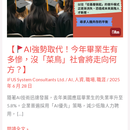
強
勢
取
代！
今
年
【
AI強勢取代！今年畢業生有
畢
業
多慘，沒「菜鳥」社會將走向何
生
方？】
有
iFUS System Consultants Ltd.
/
AI
,
人資
,
職場
,
職涯
/
2025
多
年 6 月 28 日
慘，
隨著AI技術迅速發展，去年美國應屆畢業生的失業率升至
沒
5.8%。企業普遍採用「AI優先」策略，減少低階人力聘
「菜
用， […]
鳥」
社
閱讀全文 »