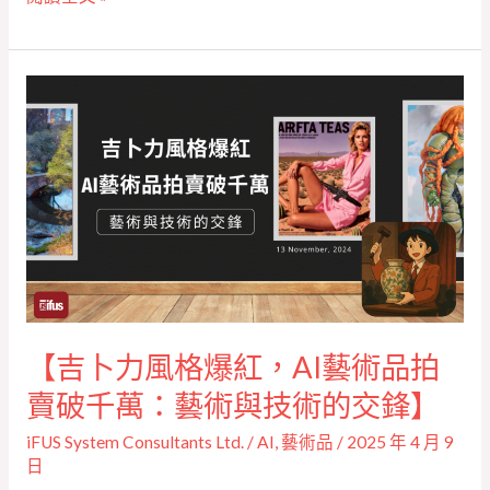
會
將
走
【吉
向
卜
何
力
方？】
風
格
爆
紅，
AI
藝
【吉卜力風格爆紅，AI藝術品拍
術
品
賣破千萬：藝術與技術的交鋒】
拍
iFUS System Consultants Ltd.
/
AI
,
藝術品
/
2025 年 4 月 9
賣
日
破