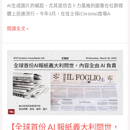
AI生成圖片的崛起，尤其是仿吉卜力風格的圖像在社群媒
千
體上迅速流行，今年3月，在佳士得(Christie)首場A
萬：
藝
閱讀全文 »
術
與
技
【全
術
球
的
首
交
份 AI 報
鋒】
紙
義
大
利
問
【全球首份 AI 報紙義大利問世，
世，