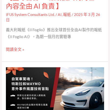
內
內容全由 AI 負責 】
容
iFUS System Consultants Ltd.
/
AI
,
報紙
/
2025 年 3 月 26
全
日
由 AI 負
義大利報紙《Il Foglio》推出全球首份全由AI製作的報紙
責 】
《Il Foglio AI》，為期一個月的實驗專
閱讀全文 »
【自
駕
車
驚
魂！
特