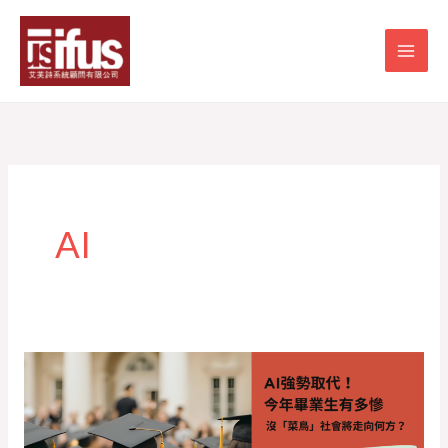
跳
至
主
要
內
容
AI
【
AI