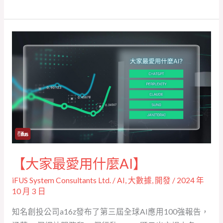
標】
【大
家
最
愛
用
什
麼
AI】
【大家最愛用什麼AI】
iFUS System Consultants Ltd.
/
AI
,
大數據
,
開發
/
2024 年
10 月 3 日
知名創投公司a16z發布了第三屆全球AI應用100強報告，