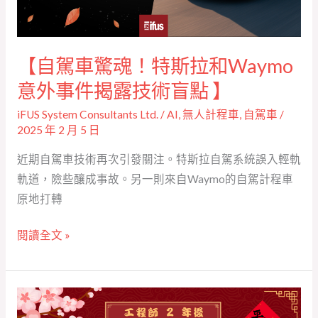
斯
拉
和
【自駕車驚魂！特斯拉和Waymo
Waymo
意
意外事件揭露技術盲點 】
外
iFUS System Consultants Ltd.
/
AI
,
無人計程車
,
自駕車
/
事
2025 年 2 月 5 日
件
近期自駕車技術再次引發關注。特斯拉自駕系統誤入輕軌
揭
軌道，險些釀成事故。另一則來自Waymo的自駕計程車
露
原地打轉
技
術
閱讀全文 »
盲
點 】
【「幽
靈