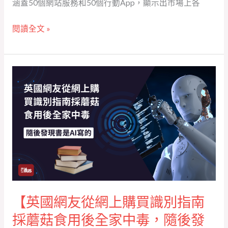
涵蓋50個網站服務和50個行動App，顯示出市場上各
閱讀全文 »
【英
國
網
友
從
網
上
購
買
【英國網友從網上購買識別指南
識
別
採蘑菇食用後全家中毒，隨後發