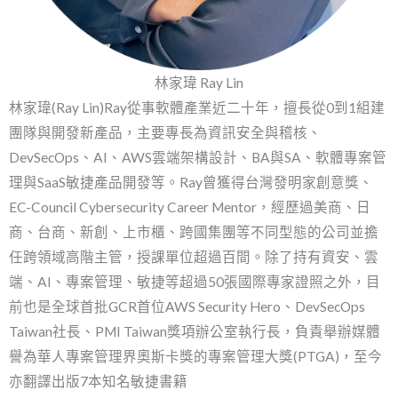
林家瑋 Ray Lin
林家瑋(Ray Lin)Ray從事軟體產業近二十年，擅長從0到1組建
團隊與開發新產品，主要專長為資訊安全與稽核、
DevSecOps、AI、AWS雲端架構設計、BA與SA、軟體專案管
理與SaaS敏捷產品開發等。Ray曾獲得台灣發明家創意獎、
EC-Council Cybersecurity Career Mentor，經歷過美商、日
商、台商、新創、上市櫃、跨國集團等不同型態的公司並擔
任跨領域高階主管，授課單位超過百間。除了持有資安、雲
端、AI、專案管理、敏捷等超過50張國際專家證照之外，目
前也是全球首批GCR首位AWS Security Hero、DevSecOps
Taiwan社長、PMI Taiwan獎項辦公室執行長，負責舉辦媒體
譽為華人專案管理界奧斯卡獎的專案管理大獎(PTGA)，至今
亦翻譯出版7本知名敏捷書籍