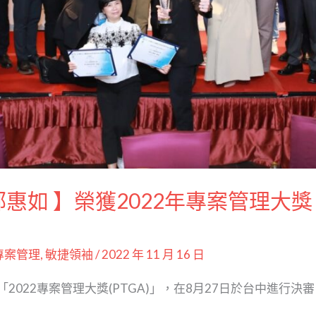
鄭惠如 】榮獲2022年專案管理大
專案管理
,
敏捷領袖
/
2022 年 11 月 16 日
2022專案管理大獎(PTGA)」，在8月27日於台中進行決