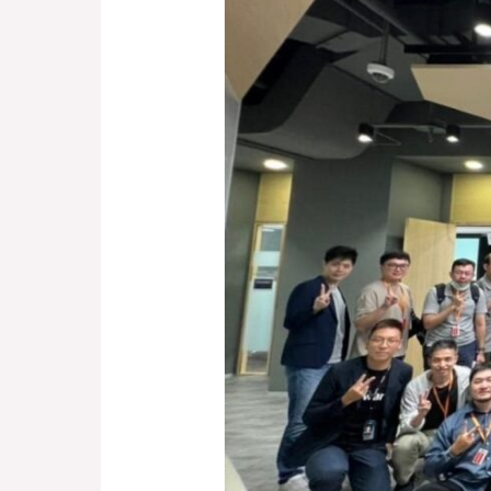
團
隊
協
助
籌
辦
的
大
型
資
安
專
家
活
動】