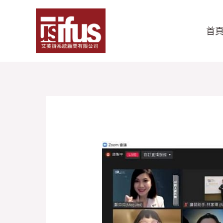
跳
至
首
主
要
內
容
[AI
與
人
資
共