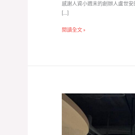
感謝人資小週末的創辦人盧世安
[…]
閱讀全文 »
【由
iFUS
顧
問