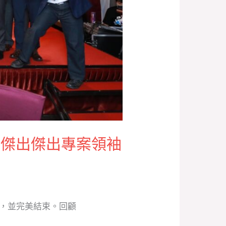
獎 傑出傑出專案領袖
審，並完美結束。回顧