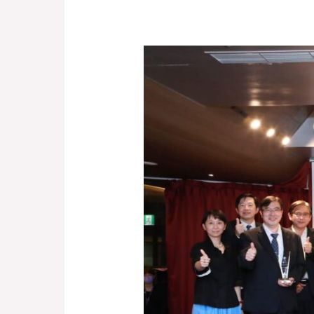
【恭
喜
專
案
總
監
鄭
惠
如
】
榮
獲