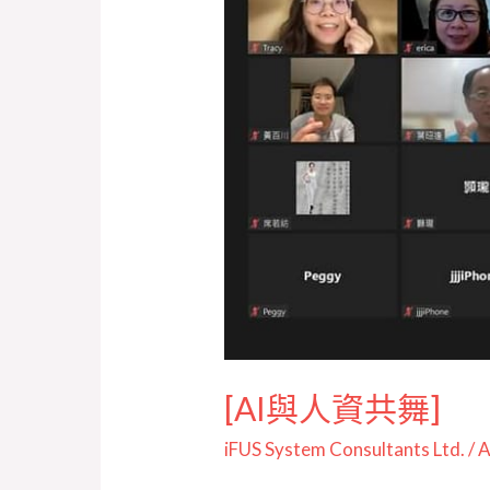
舞]
[AI與人資共舞]
iFUS System Consultants Ltd.
/
A