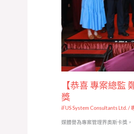
2022
年
專
案
管
理
大
獎
傑
【恭喜 專案總監 
出
傑
獎
出
iFUS System Consultants Ltd.
/
專
案
媒體譽為專案管理界奧斯卡獎，「
領