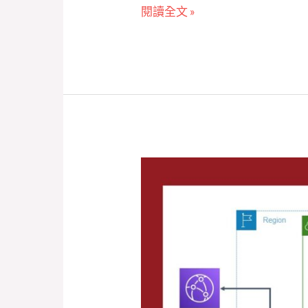
閱讀全文 »
袖
獎
【PM
為
什
麼
要
懂
技