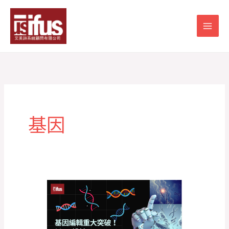
跳
至
主
要
內
容
基因
【基
因
編