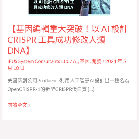
輯
重
大
突
【基因編輯重大突破！以 AI 設計
破！
CRISPR 工具成功修改人類
以
DNA】
AI
iFUS System Consultants Ltd.
/
AI
,
基因
,
開發
/
2024 年 5
設
月 18 日
計
CRISPR
美國新創公司Profluence利用人工智慧AI設計出一種名為
工
OpenCRISPR-1的新型CRISPR蛋白質 […]
具
成
閱讀全文 »
功
修
改