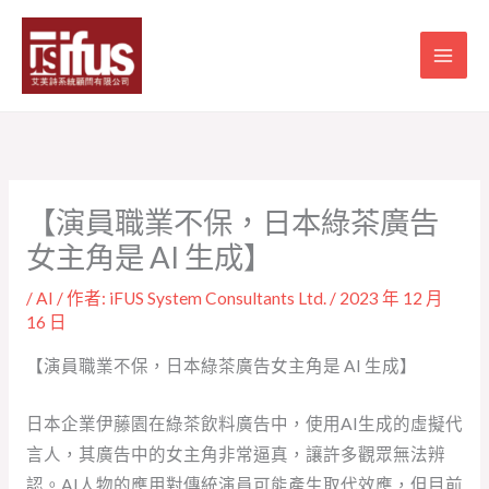
跳
至
主
要
內
容
【演員職業不保，日本綠茶廣告
女主角是 AI 生成】
/
AI
/ 作者:
iFUS System Consultants Ltd.
/
2023 年 12 月
16 日
【演員職業不保，日本綠茶廣告女主角是 AI 生成】
日本企業伊藤園在綠茶飲料廣告中，使用AI生成的虛擬代
言人，其廣告中的女主角非常逼真，讓許多觀眾無法辨
認。AI人物的應用對傳統演員可能產生取代效應，但目前