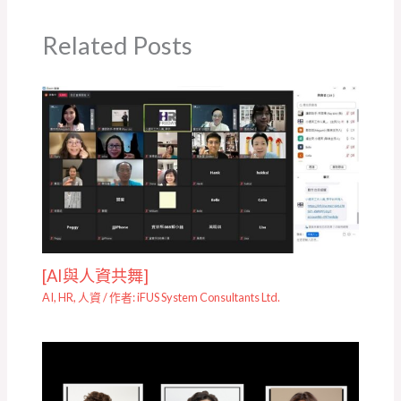
Related Posts
[AI與人資共舞]
AI
,
HR
,
人資
/ 作者:
iFUS System Consultants Ltd.