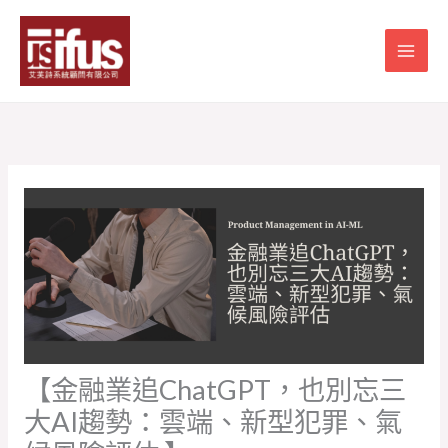
跳
至
主
要
內
容
【金融業追ChatGPT，也別忘三
大AI趨勢：雲端、新型犯罪、氣