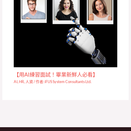
【用AI練習面試！畢業新鮮人必看】
AI
,
HR
,
人資
/ 作者:
iFUS System Consultants Ltd.