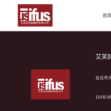
跳
至
首
主
要
內
容
艾芙詩
台北市大
10:00 A