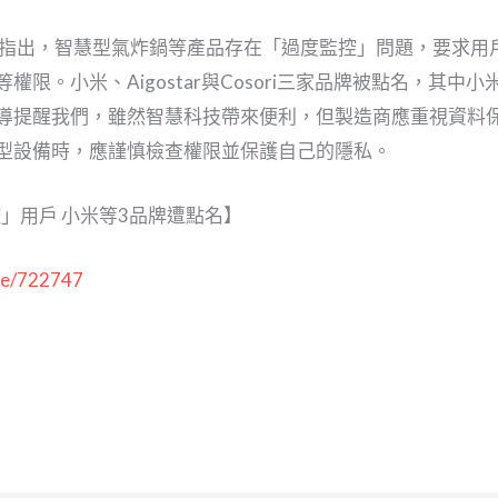
調查指出，智慧型氣炸鍋等產品存在「過度監控」問題，要求
限。小米、Aigostar與Cosori三家品牌被點名，其
導提醒我們，雖然智慧科技帶來便利，但製造商應重視資料
型設備時，應謹慎檢查權限並保護自己的隱私。
」用戶 小米等3品牌遭點名】
cle/722747