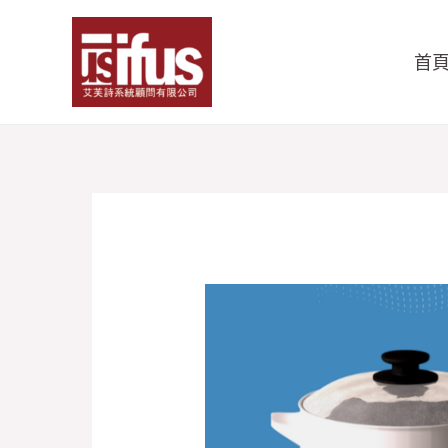
跳
至
首
主
要
內
容