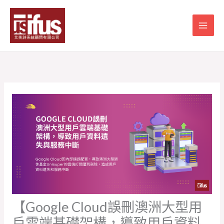
跳
至
主
要
內
容
【Google Cloud誤刪澳洲大型用
戶雲端基礎架構，導致用戶資料