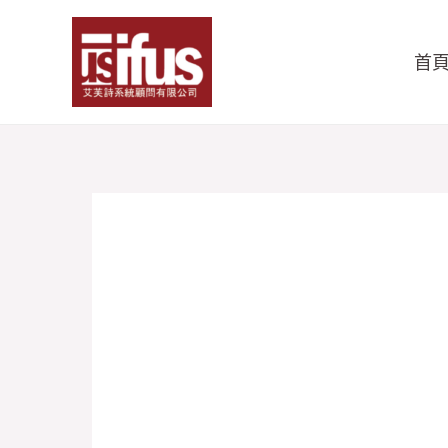
跳
至
首
主
要
內
容